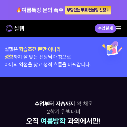
수업결제
설탭은 
학습조건 뿐만 아니라
성향
까지 잘 맞는 선생님 매칭으로
아이의 약점을 찾고 성적 흐름을 바꿔갑니다.
수업부터 자습까지
꽉 채운
2학기 완벽대비
오직 
여름방학
 과외에서만!