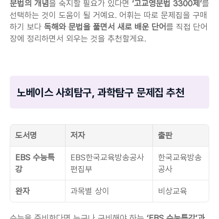
문법의 개념
을 숙지할 필요가 있다면
 ‘고교영문법 3300제’
를 
선택하는 것이 도움이 될 거예요. 어휘는 따로 문제집을 구매
하기 보다 
독해와 문법을 풀면서 새로 배운 단어
를 직접 단어
장에 정리하면서 외우는 것을 추천할게요.
노베이스 사회탐구, 과학탐구 문제집 추천
도서명
저자
출판
EBS 수능특
EBS한국교육방송공사 
한국교육방송
강
편집부
공사
완자
과목별 상이
비상교육
수능을 준비한다면 누구나 구비해야 하는 
‘EBS 수능특강’과 