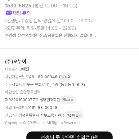
1533-5625
(평일 10:00 ~ 19:00)
채팅 문의
(선생님/수강생 문의:평일/주말 10:00 ~ 19:00)
(오류 문의: 평일/주말 14:00 ~ 22:00)
수강생 유선 상담은 주말/공휴일은 진행되지 않습니다.
(주)오누이
대표이사
고예진
사업자등록번호
461-88-00348
정보조회
주소
서울시 마포구 연희로 11, 4층 (동교동 146-8)
학원설립 운영등록번호
제02201900077호 설탭원격학원
정보조회
사업자등록번호
461-88-00348
신고기관명
서울특별시 서부교육지원청
교습비 안내
Copyright © 2025 onuii All Rights Reserved.
선생님 못 찾으면 수업료 0원