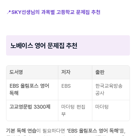
📍
SKY선생님의 과목별 고등학교 문제집 추천
노베이스 영어 문제집 추천
도서명
저자
출판
EBS 올림포스 영어 
EBS
한국교육방송
독해
공사
고교영문법 3300제
마더텅 편집
마더텅
부
기본 독해 연습
이 필요하다면
 ‘EBS 올림포스 영어 독해’
를, 