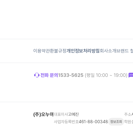
이용약관
환불규정
개인정보처리방침
회사소개
브랜드 
전화 문의
1533-5625
(평일 10:00 ~ 19:00)
(주)오누이
대표이사
고예진
주소
사업자등록번호
461-88-00348
학원
정보조회