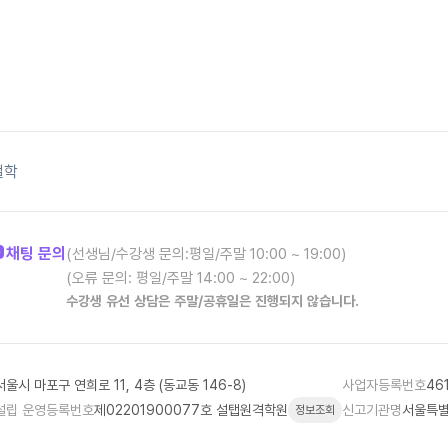
철학
채팅 문의
(선생님/수강생 문의:평일/주말 10:00 ~ 19:00)
(오류 문의: 평일/주말 14:00 ~ 22:00)
수강생 유선 상담은 주말/공휴일은 진행되지 않습니다.
서울시 마포구 연희로 11, 4층 (동교동 146-8)
사업자등록번호
46
설립 운영등록번호
제02201900077호 설탭원격학원
신고기관명
서울특별
정보조회