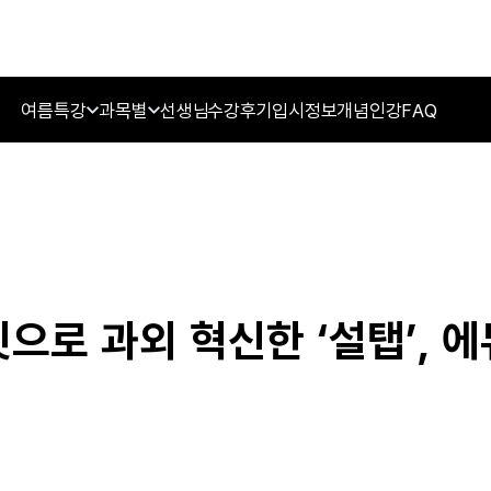
여름특강
과목별
선생님
수강후기
입시정보
개념인강
FAQ
로 과외 혁신한 ‘설탭’, 에듀